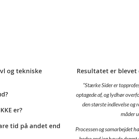
vl og tekniske
Resultatet er bleve
“Stærke Sider er topprofes
ud?
optagede af, og lydhør over
den største indlevelse og r
IKKE er?
måder ud
re tid på andet end
Processen og samarbejdet har
bedre end jeg havde drømt