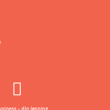
!
usiness – din løsning