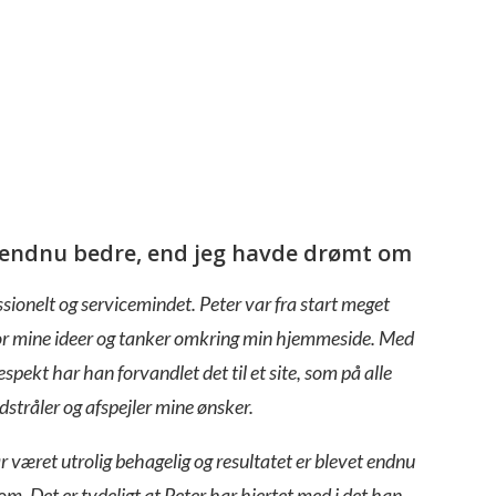
t endnu bedre, end jeg havde drømt om
sionelt og servicemindet. Peter var fra start meget
for mine ideer og tanker omkring min hjemmeside. Med
espekt har han forvandlet det til et site, som på alle
stråler og afspejler mine ønsker.
 været utrolig behagelig og resultatet er blevet endnu
 om.
Det er tydeligt at Peter har hjertet med i det han