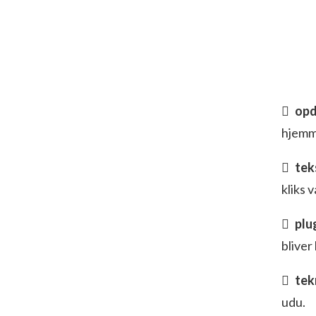
opd
hjemme
tek
kliks 
plu
bliver
tek
udu.