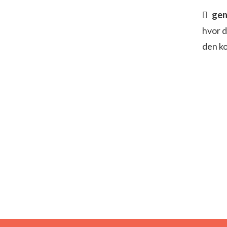
gen
hvor d
den k